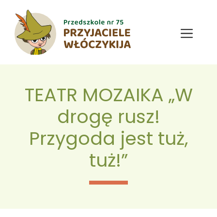
Przejdź
do
treści
Menu
TEATR MOZAIKA „W
drogę rusz!
Przygoda jest tuż,
tuż!”