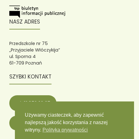
NASZ ADRES
Przedszkole nr 75
„Przyjaciele Włóczykija”
ul. Sporna 4
61-709 Poznań
SZYBKI KONTAKT
tel. 61 852 36 07
Używamy ciasteczek, aby zapewnić
najlepszą jakość korzystania z naszej
wloczykije75@wloczykije75.poznan.pl
witryny.
Polityka prywatności