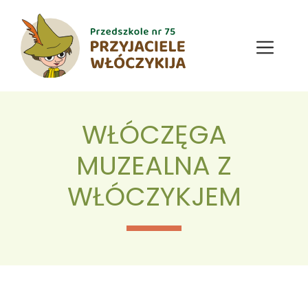
Przejdź
do
treści
Menu
WŁÓCZĘGA
MUZEALNA Z
WŁÓCZYKJEM