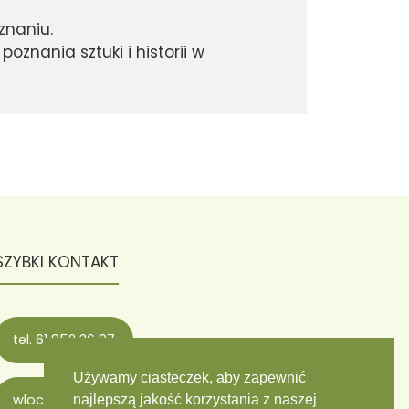
znaniu.
nania sztuki i historii w
SZYBKI KONTAKT
tel. 61 852 36 07
Używamy ciasteczek, aby zapewnić
wloczykije75@wloczykije75.poznan.pl
najlepszą jakość korzystania z naszej