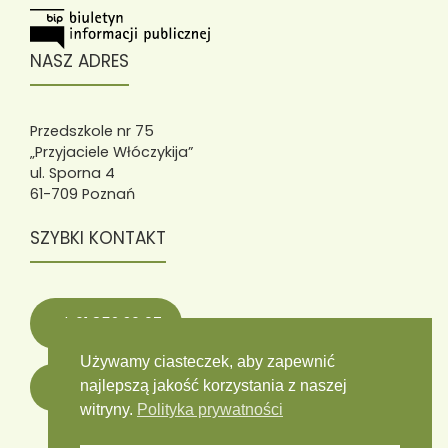
NASZ ADRES
Przedszkole nr 75
„Przyjaciele Włóczykija”
ul. Sporna 4
61-709 Poznań
SZYBKI KONTAKT
tel. 61 852 36 07
Używamy ciasteczek, aby zapewnić
najlepszą jakość korzystania z naszej
wloczykije75@wloczykije75.poznan.pl
witryny.
Polityka prywatności