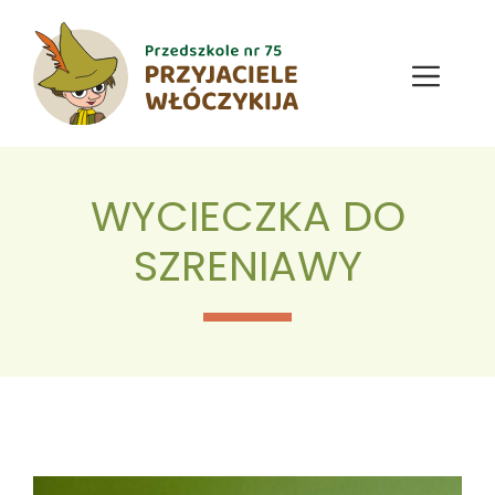
Przejdź
do
treści
Menu
WYCIECZKA DO
SZRENIAWY