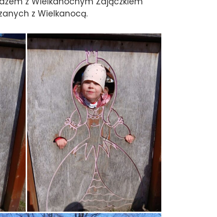
 razem z Wielkanocnym Zajączkiem
ązanych z Wielkanocą.