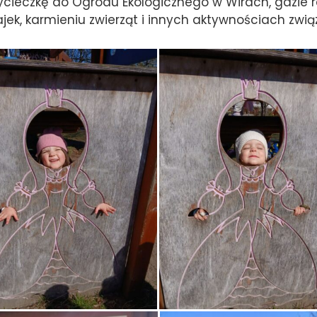
ycieczkę do Ogrodu Ekologicznego w Wirach, gdzie
ajek, karmieniu zwierząt i innych aktywnościach zwi