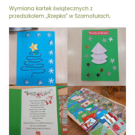
Wymiana kartek świątecznych z
przedszkolem „Rzepka” w Szamotułach
.