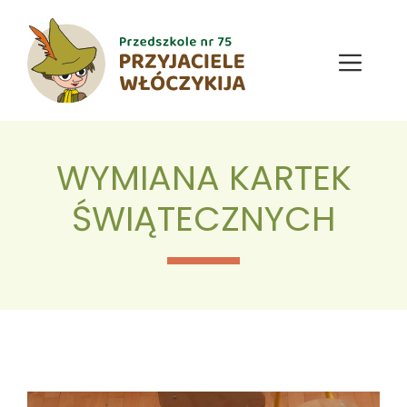
Przejdź
do
treści
Menu
WYMIANA KARTEK
ŚWIĄTECZNYCH