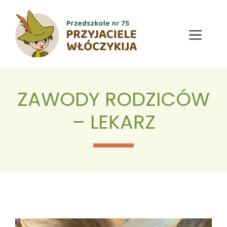
Przejdź
do
treści
Menu
ZAWODY RODZICÓW
– LEKARZ