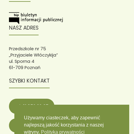
NASZ ADRES
Przedszkole nr 75
„Przyjaciele Włóczykija”
ul. Sporna 4
61-709 Poznań
SZYBKI KONTAKT
tel. 61 852 36 07
Używamy ciasteczek, aby zapewnić
najlepszą jakość korzystania z naszej
wloczykije75@wloczykije75.poznan.pl
witryny.
Polityka prywatności